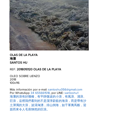
OLAS DE LA PLAYA
海灘
SANTOS HU
REF:
2018010120
OLAS DE LA PLAYA
OLEO SOBRE LIENZO
2018
100x116
Más información por e-mail:
santoshu056@gmail.com
Por WhatsApp
34 655661518
, por LINE:
santoshu1
海灘的浪有好幾種，有平靜微波的小浪，有風浪、涌浪、
巨浪，這裡我們看到的不是潔淨蔚藍的海浪，而是帶有沙
土渾濁的大浪，波濤洶湧，排山倒海，如千軍萬馬般，迎
面而來令人毛骨悚然的巨浪。