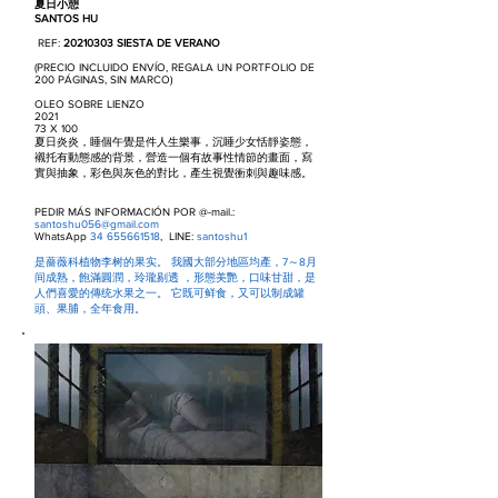
夏日小憩
SANTOS HU
REF:
20210303
SIESTA DE VERANO
(PRECIO INCLUIDO ENVÍO, REGALA UN PORTFOLIO DE
200 PÁGINAS, SIN MARCO)
OLEO SOBRE LIENZO
2021
73 X 100
夏日炎炎，睡個午覺是件人生樂事，沉睡少女恬靜姿態，
襯托有動態感的背景，營造一個有故事性情節的畫面，寫
實與抽象，彩色與灰色的對比，產生視覺衝刺與趣味感。
PEDIR MÁS INFORMACIÓN POR @-mail.:
santoshu056@gmail.com
WhatsApp
34 655661518
, LINE:
santoshu1
是薔薇科植物李树的果实。 我國大部分地區均產，7～8月
间成熟，飽滿圓潤，玲瓏剔透 ，形態美艷，口味甘甜，是
人們喜愛的傳统水果之一。 它既可鲜食，又可以制成罐
頭、果脯，全年食用。