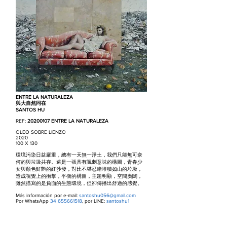
ENTRE LA NATURALEZA
與大自然同在
SANTOS HU
REF:
20200107
ENTRE LA NATURALEZA
OLEO SOBRE LIENZO
2020
100 X 130
環境污染日益嚴重，總有一天無一淨土，我們只能無可奈
何的與垃圾共存。這是一張具有諷刺意味的構圖，青春少
女與顏色鮮艷的紅沙發，對比不堪忍睹堆積如山的垃圾，
造成視覺上的衝擊，平衡的構圖，主題明顯，空間廣闊，
雖然描寫的是負面的生態環境，但卻傳播出舒適的感覺。
Más información por e-mail:
santoshu056@gmail.com
Por WhatsApp
34 655661518
, por LINE:
santoshu1