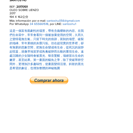
SANTOS HU
REF:
20170101
OLEO SOBRE LIENZO
2017
194 X 162公分
Más información por e-mail:
santoshu056@gmail.com
Por WhatsApp
34 655661518
, por LINE:
santoshu1
這是一個富有戲劇性的場景，帶有含義曖昧的內容。在我
們生命當中，常常會看到一個被放棄使用的空間，久而久
之變得毫無生氣，只留下時光的痕跡，斑剝的墻壁、破裂
的地磚、常年累積的灰塵污垢。但在超現實的世界裡，卻
有無窮的想象空間，把無生命變成有生命，從死沉的寂靜
起喧囂，就像旱地冒芽或鳥禽破卵而出般的重現生命。遠
處沉睡的少女隨時會被晨光、噪音驚醒，墻縫冒出生命的
嫩芽，甚至結果。第一畫面的貓魚之爭，除了突破寧靜空
間外，更增加許多趣味性，使畫面變得活潑。斜射的晨光
是希望的象征，也增加整體的神秘氛圍