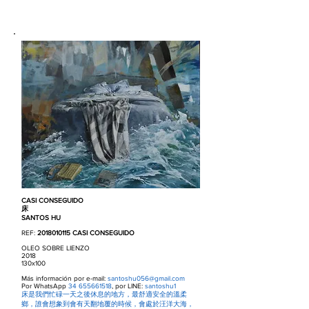
CASI CONSEGUIDO
床
SANTOS HU
REF:
2018010115
CASI CONSEGUIDO
OLEO SOBRE LIENZO
2018
130x100
Más información por e-mail:
santoshu056@gmail.com
Por WhatsApp
34 655661518
, por LINE:
santoshu1
床是我們忙碌一天之後休息的地方，最舒適安全的溫柔
鄉，誰會想象到會有天翻地覆的時候，會處於汪洋大海，