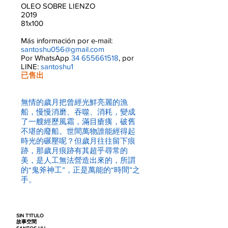
OLEO SOBRE LIENZO
2019
81x100
Más información por e-mail:
santoshu056@gmail.com
Por WhatsApp
34 655661518
, por
LINE:
santoshu1
已售出
無情的歲月把曾經光鮮亮麗的漁
船，慢慢消磨、吞噬、消耗，變成
了一艘經歷風霜，滿目瘡痍，破舊
不堪的廢船。世間萬物誰能經得起
時光的碾壓呢？但歲月往往留下痕
跡，那歲月痕跡有其超乎尋常的
美，是人工無法營造出來的，所謂
的“鬼斧神工”，正是萬能的“時間”之
手。
SIN T'ITULO
故事空間