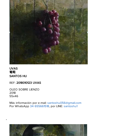
UVAS
葡萄
SANTOS HU
REF:
2018010123
UVAS
OLEO SOBRE LIENZO
2018
55x46
Más información por e-mail:
santoshu056@gmail.com
Por WhatsApp
34 655661518
, por LINE:
santoshu1