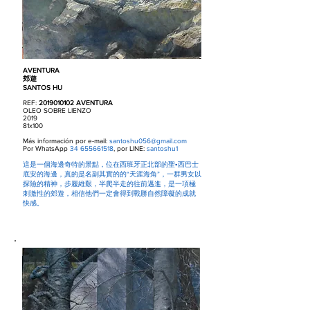
AVENTURA
郊遊
SANTOS HU
REF:
2019010102
AVENTURA
OLEO SOBRE LIENZO
2019
81x100
Más información por e-mail:
santoshu056@gmail.com
Por WhatsApp
34 655661518
, por LINE:
santoshu1
這是一個海邊奇特的景點，位在西班牙正北部的聖▪西巴士
底安的海邊，真的是名副其實的的“天涯海角”，一群男女以
探險的精神，步履維艱，半爬半走的往前邁進，是一項極
刺激性的郊遊，相信他們一定會得到戰勝自然障礙的成就
快感。