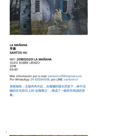
LA MAÑANA
早晨
SANTOS HU
REF:
2018020201
LA MAÑANA
OLEO SOBRE LIENZO
2018
65x81
Más información por e-mail:
santoshu056@gmail.com
Por WhatsApp
34 655661518
, por LINE:
santoshu1
晨雞報曉，太陽冉冉升起，在燦爛的陽光照射下，林中清
幽的住宅與石上的“金雞獨立”，構成了一幅世外桃源的景
象。