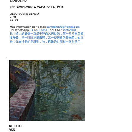
SANTOS HU
REF:
2018010109
LA CAIDA DE LA HOJA
OLEO SOBRE LIENZO
2018
92x73
Más información por e-mail:
santoshu056@gmail.com
Por WhatsApp
34 655661518
, por LINE:
santoshu1
秋，給人的感覺一直是平靜而又美妙的，當一片片樹葉慢
慢變黃，當一陣陣涼風來襲，當一縷輕柔的陽光照人心扉
時，你會清楚的意識到，秋，已滲透世間每一個角落了。
REFLEJOS
秋意