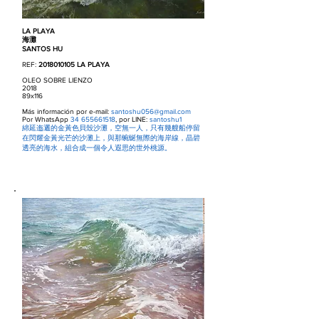
LA PLAYA
海灘
SANTOS HU
REF:
2018010105
LA PLAYA
OLEO SOBRE LIENZO
2018
89x116
Más información por e-mail:
santoshu056@gmail.com
Por WhatsApp
34 655661518
, por LINE:
santoshu1
綿延迤邐的金黃色貝殼沙灘，空無一人，只有幾艘船停留
在閃耀金黃光芒的沙灘上，與那蜿蜒無際的海岸線，晶碧
透亮的海水，組合成一個令人遐思的世外桃源。