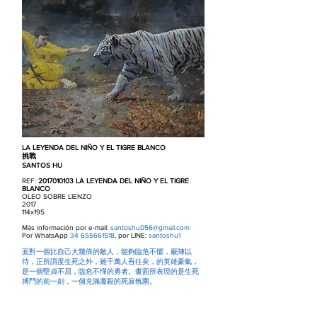
LA LEYENDA DEL NIÑO Y EL TIGRE BLANCO
挑戰
SANTOS HU
REF:
2017010103
LA LEYENDA DEL NIÑO Y EL TIGRE
BLANCO
OLEO SOBRE LIENZO
2017
114x195
Más información por e-mail:
santoshu056@gmail.com
Por WhatsApp
34 655661518
, por LINE:
santoshu1
面對一個比自己大幾倍的敵人，能夠臨危不懼，嚴陣以
待，正所謂度生死之外，雖千萬人吾往矣，的英雄豪氣，
是一個堅貞不屈，臨危不憚的勇者。畫面所表現的是生死
搏鬥的前一刻，一個充滿蕭殺的死寂氛圍。