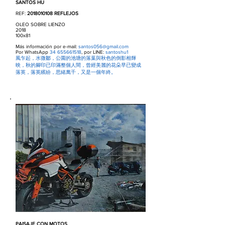
SANTOS HU
REF:
2018010108
REFLEJOS
OLEO SOBRE LIENZO
2018
100x81
Más información por e-mail:
santos056@gmail.com
Por WhatsApp
34 655661518
, por LINE:
santoshu1
風乍起，水微鄒，公園的池塘的落葉與秋色的倒影相輝
映，秋的腳印已印滿整個人間，曾經美麗的花朵早已變成
落英，落英繽紛，思緒萬千，又是一個年終。
PAISAJE CON MOTOS