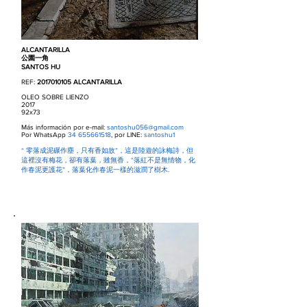
ALCANTARILLA
公園一角
SANTOS HU
REF:
2017010105
ALCANTARILLA
OLEO SOBRE LIENZO
2017
92x73
Más información por e-mail:
santoshu056@gmail.com
Por WhatsApp
34 655661518
, por LINE:
santoshu1
“ 零落成泥碾作塵，只有香如故”，這是陸遊的詠梅詩，但
這裡沒有梅花，卻有落葉，雖無香，“落紅不是無情物，化
作春泥更護花”，落葉化作春泥一樣的滋潤了樹木.