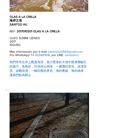
OLAS A LA ORILLA
海岸之浪
SANTOS HU
REF:
2017010201
OLAS A LA ORILLA
OLEO SOBRE LIENZO
2017
150x150
Más información por e-mail:
santoshu056@gmail.com
Por WhatsApp
34 655661518
, por LINE:
santoshu1
我們常常在岸上觀賞海浪，很少置身於大海中親身體驗它
的威力，海風起，巨浪排山倒海，一層層的浪花，波濤澎
湃，波翻浪湧，一幅壯觀的景色，海的奧秘、海的雄偉，
讓我們歎為觀止。