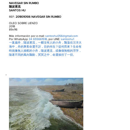
NAVEGAR SIN RUMBO
隨波逐流
SANTOS HU
REF:
2018010106
NAVEGAR SIN RUMBO
OLEO SOBRE LIENZO
2018
89x116
Más información por e-mail:
santoshu056@gmail.com
Por WhatsApp
34 655661518
, por LINE:
santoshu1
一葉扁舟，隨波逐流，一艘沒有人的小舟，飄蕩在汪洋大
海中，舟的乘客命運不詳，目的何在？從何而來？生命有
時就像無人操舵的小舟，隨波逐流，或像個無根的浮萍，
隨著不同的風向飄動，冥冥之中，命運操控了一切。