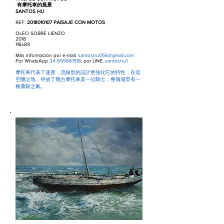
有摩托車的風景
SANTOS HU
REF:
2018010107
PAISAJE CON MOTOS
OLEO SOBRE LIENZO
2018
116x89
Más información por e-mail:
santoshu056@gmail.com
Por WhatsApp
34 655661518
, por LINE:
santoshu1
摩托車代表了速度，流線型的設計更強化它的特性，在這
空曠之地，停放了幾台摩托車及一位騎士，整個場景有一
種蕭殺之氣。