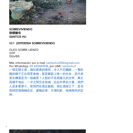
SOBREVIVIENDO
劫後餘生
SANTOS HU
REF:
2017010104
SOBREVIVIENDO
OLEO SOBRE LIENZO
2017
130x195
Más información por e-mail:
santoshu056@gmail.com
Por WhatsApp
34 655661518
, por LINE:
santoshu1
一場災難之後，滿目瘡痍的慘狀，令人不忍觸睹，一隻飢
餓的獅子正在尋覓食物，那是圖面上唯一的生命，是代表
著生機還是另一個威脅？人類好不容易建立的文明，萬丈
高樓平地起，一夕之間完全毀滅，比起外界的力量，我們
人是多麼渺小。當我們在酒足飯飽、燈紅酒綠之下，是否
曾經想過物極必反、盛極必衰、月滿則虧、福禍相依的定
律。