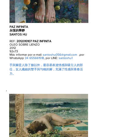
PAZ INFINITA
永恆的寧靜
SANTOS HU
REF:
2012010107
PAZ INFINITA
OLEO SOBRE LIENZO
2012
92x73
Más informar por e-mail:
santoshu056@gmail.com
,por
WhatsApp
34 655661518
, por LINE:
santoshu1
手與腳是人除了臉以外，最容易表達情感與吸引人的部
位，女人纖細的雙手與勻稱的腳，充滿了性感與青春活
力。