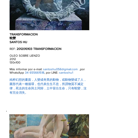
TRANSFORMACION
蛻變
SANTOS HU
REF:
2012010103
TRANSFORMACION
OLEO SOBRE LIENZO
2012
130x100
Más informar por e-mail:
santoshu056@gmail.com
,por
WhatsApp
34 655661518
, por LINE:
santoshu1
純粹幻想的畫面，人變成奇異的動物，或動物變成了人，
圓形代表一種循環，也代表生生不息，所謂物質不滅定
律，死去的生命與土同歸，土中冒出生命，只有蛻變，沒
有完全消失。