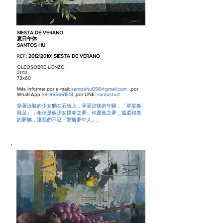
SIESTA DE VERANO
夏日午休
SANTOS HU
REF:
2012120101
SIESTA DE VERANO
OLEOSOBRE LIENZO
2012
73x60
Más informar por e-mail:
santoshu056@gmail.com
,por
WhatsApp
34 655661518
, por LINE:
santoshu1
穿著泳裝的少女躺在石板上，享受涼快的午睡，「草堂春
睡足」，相信是個少女懷春之夢，仲夏夜之夢，溫柔甜美
的夢鄉，讓我們不忍「驚醒夢中人」。