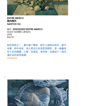
ENTRE MARCO
框內框外
SANTOS HU
REF:
2012030301
ENTRE MARCO
OLEO SOBRE LIENZO
2012
60x73
框的系類之一，畫中畫了畫框，框中人物伸出框外，畫中
有畫，框中有框，使人產生許多遐思與聯想，是一種趣味
性十足的構圖，人體，玫瑰花，海岸線，也構成了一個充
滿生命的喜悅氛圍。
VENDIDO