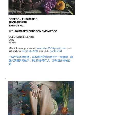
BODEGON ENIGMATICO
神秘氣氛的靜物
SANTOS HU
REF:
2012120103
BODEGON ENIGMATICO
OLEO SOBRE LIENZO
2012
73x60
Más informar por e-mail:
santoshu056@gmail.com
,por
WhatsApp
34 655661518
, por LINE:
santoshu1
一幅平常水果靜物，因為神秘背景而產生另一種氛圍，鐘
盤式的圖案與數字，聯想到數學天文，添加幾分神秘色
彩。