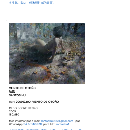
有生氣、動力、輕盈與性感的畫面。
VIENTO DE OTOÑO
秋風
SANTOS HU
REF:
2009122001
VIENTO DE OTOÑO
OLEO SOBRE LIENZO
2009
180x180
Más informar por e-mail:
santoshu056@gmail.com
,por
WhatsApp
34 655661518
, por LINE:
santoshu1