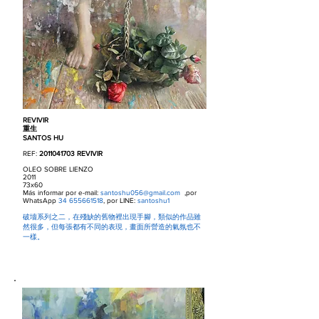
REVIVIR
重生
SANTOS HU
REF:
2011041703
REVIVIR
OLEO SOBRE LIENZO
2011
73x60
Más informar por e-mail:
santoshu056@gmail.com
,por
WhatsApp
34 655661518
, por LINE:
santoshu1
破墻系列之二，在殘缺的舊物裡出現手腳，類似的作品雖
然很多，但每張都有不同的表現，畫面所營造的氣氛也不
一樣。