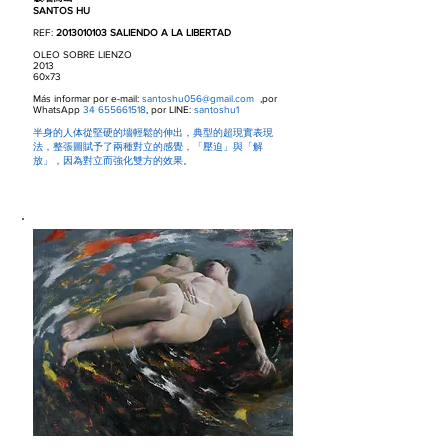
SANTOS HU
REF:
2013010103
SALIENDO A LA LIBERTAD
OLEO SOBRE LIENZO
2013
60x73
Más informar por e-mail:
santoshu056@gmail.com
,por
WhatsApp
34 655661518
, por LINE:
santoshu1
半身的人体從堅硬的墻輕鬆的伸出，典型的超現實表現
法，整張圖賦予了兩種對立的感覺，「壓迫」與「解
放」，因為對立而強化雙方的效果。