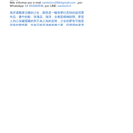
Más informar por e-mail:
santoshu056@gmail.com
,por
WhatsApp
34 655661518
, por LINE:
santoshu1
海岸邊飄著沉睡的少女，顯然是一幅有夢幻意味的超現實
作品，畫中的船、玫瑰花、海浪，全都是模糊狀態。夢是
人內心深處隱藏的所不為人知的反映，少女的夢有可能是
甜美的愛情夢，也有可能是淒婉孤獨之夢，四周環繞著雲
霧，虛無縹緲之間，回首往事，似真似假，一切將隨浪花
而去。
AMOR EN EL FRENTE
前線情懷
SANTOS HU