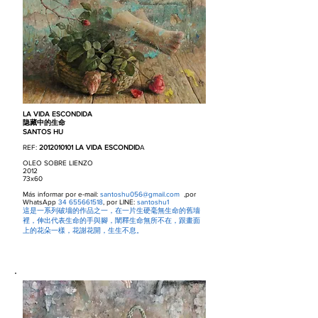
LA VIDA ESCONDIDA
隐藏中的生命
SANTOS HU
REF:
2012010101
LA VIDA ESCONDID
A
OLEO SOBRE LIENZO
2012
73x60
Más informar por e-mail:
santoshu056@gmail.com
,por
WhatsApp
34 655661518
, por LINE:
santoshu1
這是一系列破墻的作品之一，在一片生硬毫無生命的舊墻
裡，伸出代表生命的手與腳，闡釋生命無所不在，跟畫面
上的花朵一樣，花謝花開，生生不息。