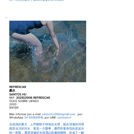
REFRESCAR
戲水
SANTOS HU
REF:
2021021306
REFRESCAR
ÓLEO SOBRE LIENZO
2020
81X100
Más informar por e-mail:
santoshu056@gmail.com
,por
WhatsApp
34 655661518
, por LINE:
santoshu1
在炎熱的夏天，人們都恨不得泡在水裡，能在清澈的河裡
戲弄冰涼的河水，更是一大樂事，圖們所要表現的是波水
的一剎那，透明清澈的水與潔白肌膚相輝映，造成了一幅