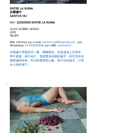
ENTRE LA RUINA
在廢墟中
SANTOS HU
REF:
2013010101
ENTRE LA RUINA
OLEO SOBRE LIENZO
2013
116x89
Más informar por e-mail:
santoshu056@gmail.com
,por
WhatsApp
34 655661518
, por LINE:
santoshu1
在廢墟中系類的另一幅，構圖類似，也是描述人生無常，
華年易逝，身不由己。曾經繁花似錦的歲月，終究也有灰
飛煙滅的時候，昨日的繁華與心酸，留不住的歲月，只有
令人愴然涕下。