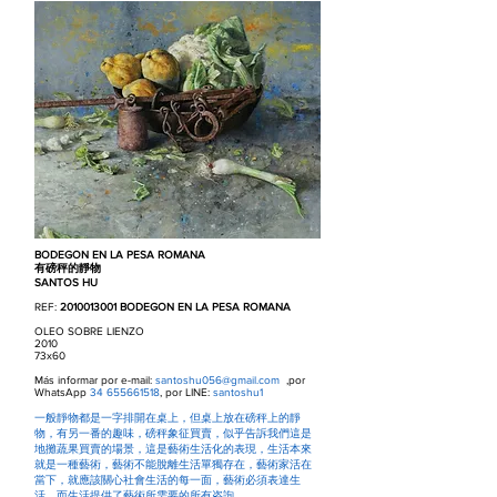
BODEGON EN LA PESA ROMANA
有磅秤的靜物
SANTOS HU
REF:
2010013001
BODEGON EN LA PESA ROMANA
OLEO SOBRE LIENZO
2010
73x60
Más informar por e-mail:
santoshu056@gmail.com
,por
WhatsApp
34 655661518
, por LINE:
santoshu1
一般靜物都是一字排開在桌上，但桌上放在磅秤上的靜
物，有另一番的趣味，磅秤象征買賣，似乎告訴我們這是
地攤蔬果買賣的場景，這是藝術生活化的表現，生活本來
就是一種藝術，藝術不能脫離生活單獨存在，藝術家活在
當下，就應該關心社會生活的每一面，藝術必須表達生
活，而生活提供了藝術所需要的所有咨詢。