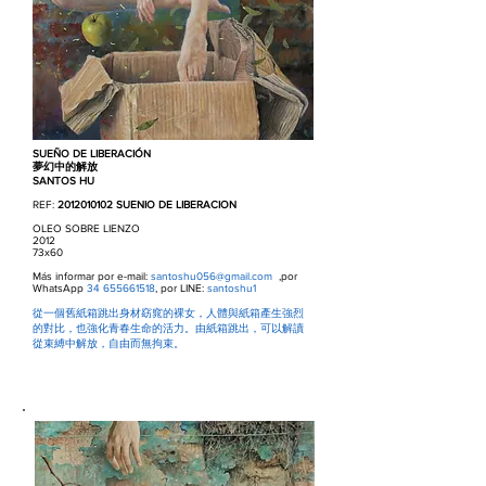
SUEÑO DE LIBERACIÓN
夢幻中的解放
SANTOS HU
REF:
2012010102
SUENIO DE LIBERACION
OLEO SOBRE LIENZO
2012
73x60
Más informar por e-mail:
santoshu056@gmail.com
,por
WhatsApp
34 655661518
, por LINE:
santoshu1
從一個舊紙箱跳出身材窈窕的裸女，人體與紙箱產生強烈
的對比，也強化青春生命的活力。由紙箱跳出，可以解讀
從束縛中解放，自由而無拘束。