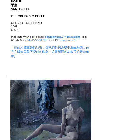
DOBLE
孿生
SANTOS HU
REF:
2013010102
DOBLE
OLEO SOBRE LIENZO
2013
60x73
Más informar por e-mail:
santoshu056@gmail.com
,por
WhatsApp
34 655661518
, por LINE:
santoshu1
一樣的人體重疊的出現，在我們的視角膜中產生動態，而
且在腦海里留下深刻的印象，該圖闡釋如花似玉的青春年
華。