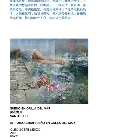
在滿地落葉，秋風蕭瑟的庭院，坐著一位赤裸的少女，不
禁讓我們想起李白的「秋風詞」：：秋風清，秋月明，落
葉聚還散，寒鴉棲復驚。相思相見知何日？此時此夜難爲
情！入我相思門，知我相思苦。長相思兮長相憶，短相思
兮無窮極。早知如此絆人心，何如當初莫相識。
SUEÑO EN ORILLA DEL MAR
夢在海岸
SANTOS HU
REF:
2009122001
SUEÑO EN ORILLA DEL MAR
OLEO SOBRE LIENZO
2009
60x73