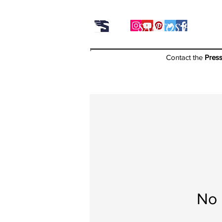
SANTOS HU
​
胡
Contact the
Pres
No 