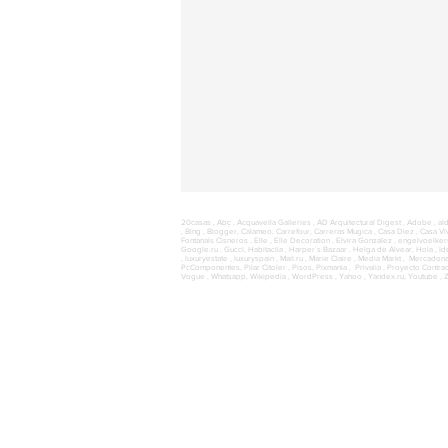
20casas , Abc , Acquavella Galleries , AD Arquitectural Digest , Adobe ,
al
,
Bing , Blogger, Calameo, Carrefour, Carreras Mugica , Casa Diez , Casa Viv
Fontanals Cisneros , Elle , Elle Decoration , Elvira González ,
engelvoelker
Google.ru ,
Gucci,
Habitaclia , Harper´s Bazaar , Helga de Alvear, Hola , Idea
,
luxuryestate , luxuryspain , Mail.ru , Marie Claire , Media Markt , Mercadona 
PcComponentes, Pilar Citoler , Pisos, Pixmania , Privalia , Proyecto Contract
Vogue , Whatsapp, Wikipedia , WordPress , Yahoo , Yandex.ru, Youtube , Z