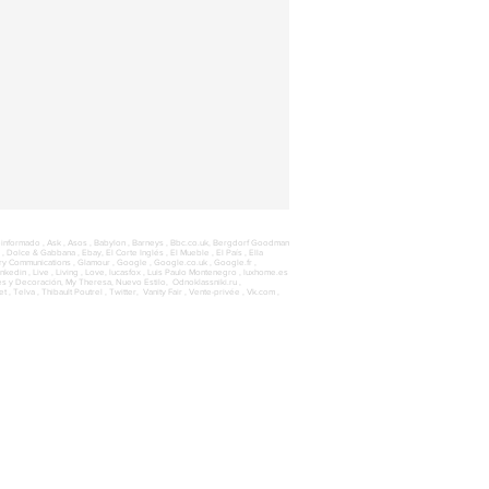
einformado , Ask , Asos , Babylon ,
Barneys ,
Bbc.co.uk,
Bergdorf Goodman
 ,
Dolce & Gabbana ,
Ebay, El Corte Inglés , El Mueble ,
El País ,
Ella
y Communications , Glamour , Google , Google.co.uk , Google.fr ,
nkedin , Live , Living , Love, lucasfox , Luis Paulo Montenegro ,
luxhome.es
es y Decoración,
My Theresa,
Nuevo Estilo, Odnoklassniki.ru ,
, Telva , Thibault Poutrel , Twitter, Vanity Fair , Vente-privée , Vk.com ,