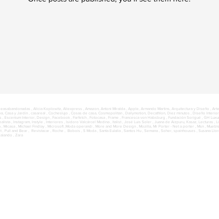
deasabandonadas ,
Alicia Koplowitz, Aliexpress , Amazon, Antoni Miralda , Apple, Armando Martins, Arquitectura y Diseño , Art
a, Casa y Jardín , casareal , Cocheslujo , Cosas de casa, Cosmopolitan , Dailymotion, Decathlon, Diez minutos , Diseño Interior
s ,
Escenium Interior, Design ,
Facebook ,
Farfetch ,
Fotocasa , Frame , Francesca von Habsburg , Fundación Sorigué , GH Luxur
lista , Instagram, Instyle , Interiores , Isidoro Valcárcel Medina ,
Italist ,
José Luis Soler , Juana de Aizpuru, Kasaz, Lecturas , Li
, Micasa , Michael Findlay , Microsoft ,
Moda operandi ,
More and More Design ,
Mozilla,
Mr Porter - Net a porter ,
Msn , Muebl
 , Pull and Bear , Revistacar ,
Roche , Bobois ,
S Moda , Santa Eulalia , Santos Hu , Semana , Soher, spainhouses , Susana Lloret 
alando , Zara