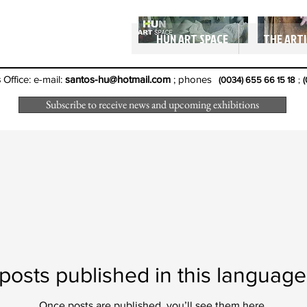
文賢
HUN ART SPACE
THE ART
s
Office: e-mail:
santos-hu@hotmail.com
; phones
(0034) 655 66 15 18
;
(
Subscribe to receive news and upcoming exhibitions
posts published in this language
Once posts are published, you’ll see them here.